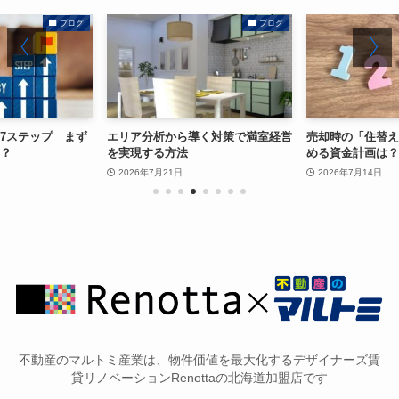
ブログ
ブログ
7ステップ まず
エリア分析から導く対策で満室経営
売却時の「住替え
？
を実現する方法
める資金計画は？
2026年7月21日
2026年7月14日
不動産のマルトミ産業は、物件価値を最大化するデザイナーズ賃
貸リノベーションRenottaの北海道加盟店です