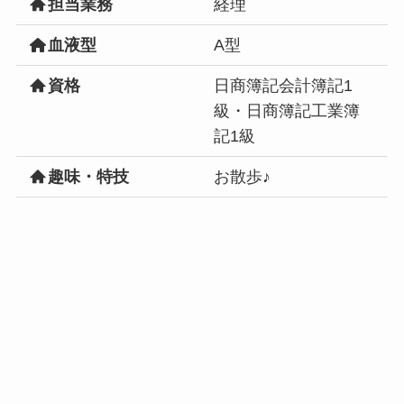
担当業務
経理
血液型
A型
資格
日商簿記会計簿記1
級・日商簿記工業簿
記1級
趣味・特技
お散歩♪