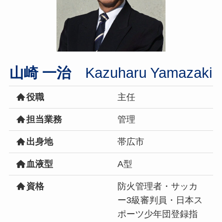
山崎 一治
Kazuharu Yamazaki
役職
主任
担当業務
管理
出身地
帯広市
血液型
A型
資格
防火管理者・サッカ
ー3級審判員・日本ス
ポーツ少年団登録指