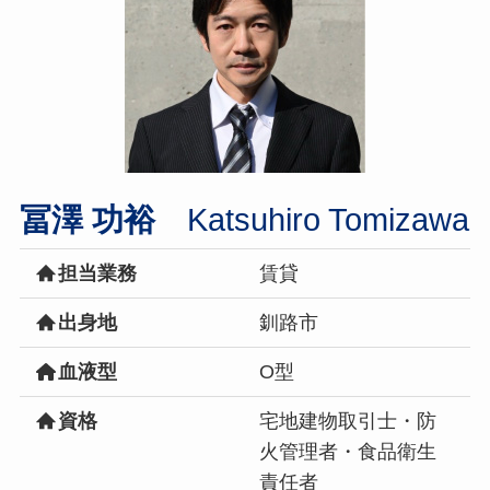
冨澤 功裕
Katsuhiro Tomizawa
担当業務
賃貸
出身地
釧路市
血液型
O型
資格
宅地建物取引士・防
火管理者・食品衛生
責任者