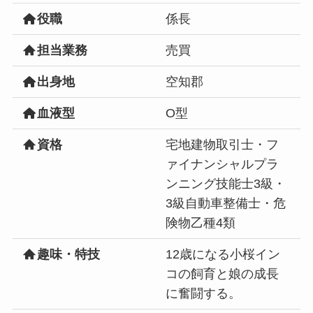
役職
係長
担当業務
売買
出身地
空知郡
血液型
O型
資格
宅地建物取引士・フ
ァイナンシャルプラ
ンニング技能士3級・
3級自動車整備士・危
険物乙種4類
趣味・特技
12歳になる小桜イン
コの飼育と娘の成長
に奮闘する。