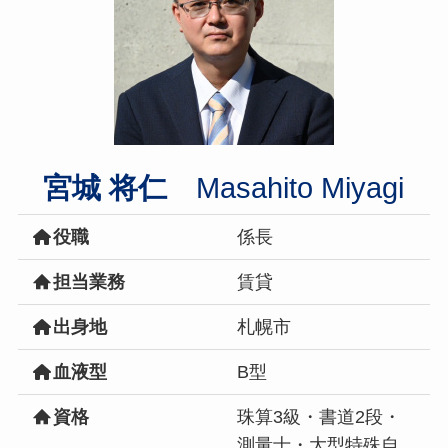
宮城 将仁
Masahito Miyagi
役職
係長
担当業務
賃貸
出身地
札幌市
血液型
B型
資格
珠算3級・書道2段・
測量士・大型特殊自