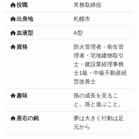
役職
常務取締役
出身地
札幌市
血液型
A型
資格
防火管理者・衛生管
理者・宅地建物取引
士・建設業経理事務
士1級・中級不動産経
営改善士
趣味
孫の成長を見るこ
と。孫と遊ぶこと。
座右の銘
夢は大きく行動は足
元から